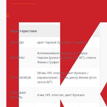
характеристики
ФАСАДЫ
цвет Черный Супрамат / Галифакс
Алюминиевый профиль А-2 Терра
ВИТРИНЫ
Черная (ручка-профиль С-5, 90˚), стекло
Феникс Графит
38 мм, HPL пластик, цвет Вулкано /
СТОЛЕШНИЦА
керамогранит, 28 мм, декор Вилма (угол
скоса 60˚)
СТЕНОВАЯ
6 мм, HPL пластик, цвет Вулкано
ПАНЕЛЬ