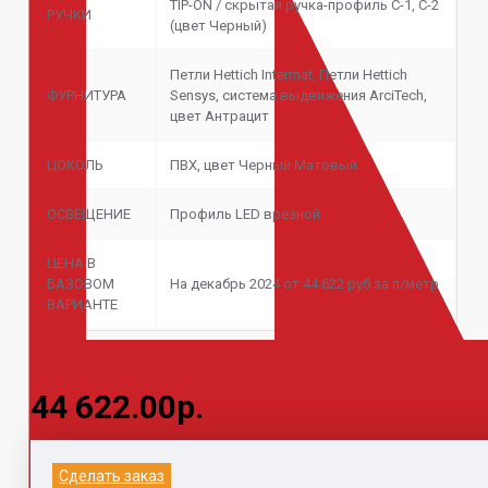
TIP-ON / скрытая ручка-профиль С-1, С-2
РУЧКИ
(цвет Черный)
Петли Hettich Intermat, Петли Hettich
ФУРНИТУРА
Sensys, система выдвижения ArciTech,
цвет Антрацит
ЦОКОЛЬ
ПВХ, цвет Черный Матовый
ОСВЕЩЕНИЕ
Профиль LED врезной
ЦЕНА В
БАЗОВОМ
На декабрь 2024 от 44 622 руб за п/метр
ВАРИАНТЕ
44 622.00р.
Информация на данном сайте не является
Сделать заказ