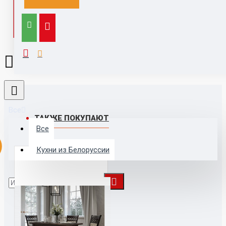
публичной офертой.
Выезд к заказчику для замера и расчета, с
компьютером, каталогами,
образцами, принтером - 1500 руб (при заключении
договора бесплатно)
Все
ТАКЖЕ ПОКУПАЮТ
Все
Кухни из Белоруссии