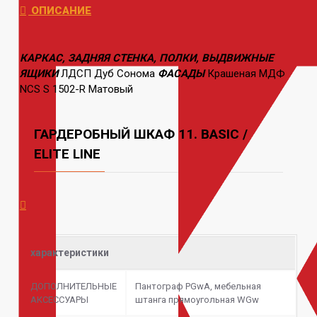
ОПИСАНИЕ
КАРКАС, ЗАДНЯЯ СТЕНКА, ПОЛКИ, ВЫДВИЖНЫЕ
ЯЩИКИ
ЛДСП Дуб Сонома
ФАСАДЫ
Крашеная МДФ
NCS S 1502-R Матовый
ГАРДЕРОБНЫЙ ШКАФ 11. BASIC /
ELITE LINE
характеристики
ДОПОЛНИТЕЛЬНЫЕ
Пантограф PGwA, мебельная
АКСЕССУАРЫ
штанга прямоугольная WGw