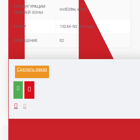
КОНФИГУРАЦИИ
inclE28w, inclQ1
НИЖНЕЙ ЗОНЫ
РУЧКИ
15244 - N2 (224 мм)
ОСВЕЩЕНИЕ
lt2
Информация на данном сайте не является
Сделать заказ
публичной офертой.
Выезд к заказчику для замера и расчета, с
компьютером, каталогами,
образцами, принтером - 1500 руб (при заключении
договора бесплатно)