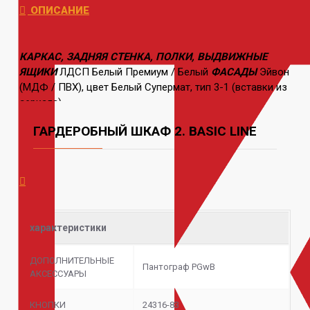
ОПИСАНИЕ
КАРКАС, ЗАДНЯЯ СТЕНКА, ПОЛКИ, ВЫДВИЖНЫЕ
ЯЩИКИ
ЛДСП Белый Премиум / Белый
ФАСАДЫ
Эйвон
(МДФ / ПВХ), цвет Белый Супермат, тип 3-1 (вставки из
зеркала)
ГАРДЕРОБНЫЙ ШКАФ 2. BASIC LINE
характеристики
ДОПОЛНИТЕЛЬНЫЕ
Пантограф PGwB
АКСЕССУАРЫ
КНОПКИ
24316-83