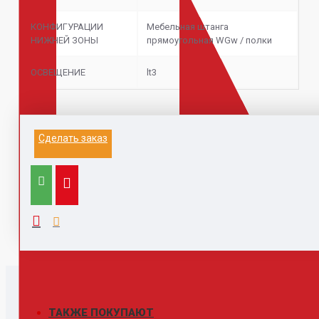
КОНФИГУРАЦИИ
Мебельная штанга
НИЖНЕЙ ЗОНЫ
прямоугольная WGw / полки
ОСВЕЩЕНИЕ
lt3
Информация на данном сайте не является
Сделать заказ
публичной офертой.
Выезд к заказчику для замера и расчета, с
компьютером, каталогами,
образцами, принтером - 1500 руб (при заключении
договора бесплатно)
ТАКЖЕ ПОКУПАЮТ