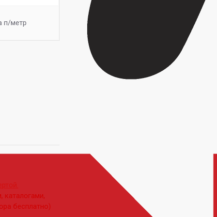
а п/метр
ртой.
, каталогами,
ора бесплатно)