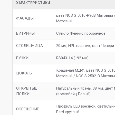
ХАРАКТЕРИСТИКИ
цвет NCS S 5010-R90B Матовый /
ФАСАДЫ
Матовый
ВИТРИНЫ
Стекло Феникс прозрачное
СТОЛЕШНИЦА
20 мм, HPL пластик, цвет Ченери
РУЧКИ
RS043-14 (192 мм)
Крашеная МДФ, цвет NCS S 501
ЦОКОЛЬ
Матовый / NCS S 2502-B Матов
ОТКРЫТЫЕ
Натуральный ясень, 38 мм, цвет
ПОЛКИ
(воскобейц Белый)
Профиль LED врезной, светильн
ОСВЕЩЕНИЕ
Barri круглый