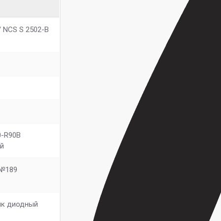
 NCS S 2502-B
0-R90B
ый
 №189
ик диодный