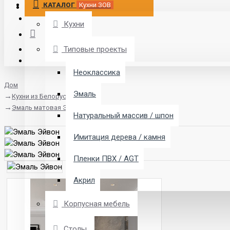
КАТАЛОГ
Кухни ЗОВ
Кухни
Типовые проекты
Неоклассика
Дом
Эмаль
Кухни из Белоруссии
Эмаль матовая Эйвон
Натуральный массив / шпон
Имитация дерева / камня
Пленки ПВХ / AGT
Акрил
Корпусная мебель
Столы