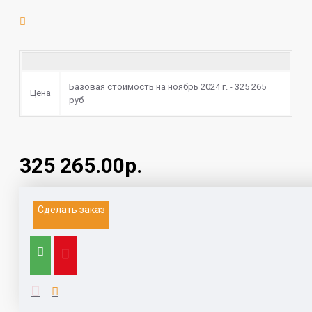
Базовая стоимость на ноябрь 2024 г. - 325 265
Цена
руб
325 265.00р.
Информация на данном сайте не является
Сделать заказ
публичной офертой.
Выезд к заказчику для замера и расчета, с
компьютером, каталогами,
образцами, принтером - 1500 руб (при заключении
договора бесплатно)