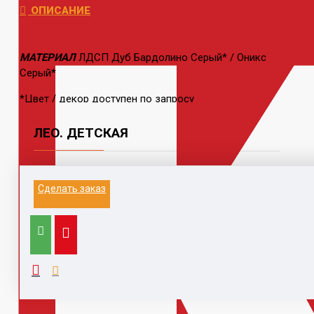
ОПИСАНИЕ
МАТЕРИАЛ
ЛДСП Дуб Бардолино Серый* / Оникс
Серый*
*Цвет / декор доступен по запросу
ЛЕО. ДЕТСКАЯ
Информация на данном сайте не является
Сделать заказ
публичной офертой.
Выезд к заказчику для замера и расчета, с
компьютером, каталогами,
образцами, принтером - 1500 руб (при заключении
договора бесплатно)