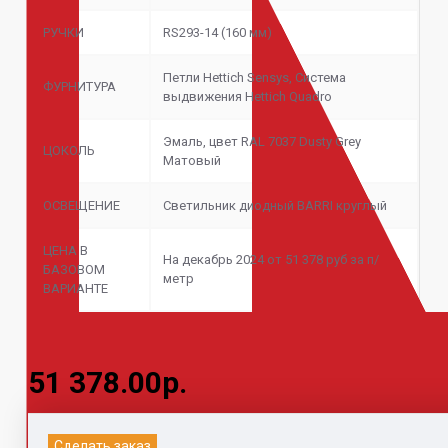
РУЧКИ
RS293-14 (160 мм)
Петли Hettich Sensys, Система
ФУРНИТУРА
выдвижения Hettich Quadro
Эмаль, цвет RAL 7037 Dusty Grey
ЦОКОЛЬ
Матовый
ОСВЕЩЕНИЕ
Светильник диодный BARRI круглый
ЦЕНА В
На декабрь 2024 от 51 378 руб за п/
БАЗОВОМ
метр
ВАРИАНТЕ
51 378.00р.
Информация на данном сайте не является
Сделать заказ