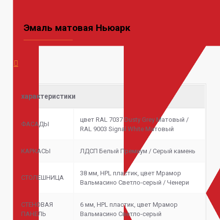
Эмаль матовая Ньюарк
характеристики
цвет RAL 7037 Dusty Grey Матовый /
ФАСАДЫ
RAL 9003 Signal White Матовый
КАРКАСЫ
ЛДСП Белый Премиум / Серый камень
38 мм, HPL пластик, цвет Мрамор
СТОЛЕШНИЦА
Вальмасино Светло-серый / Ченери
СТЕНОВАЯ
6 мм, HPL пластик, цвет Мрамор
ПАНЕЛЬ
Вальмасино Светло-серый