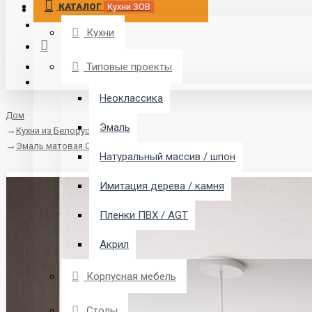
КАТАЛОГ
Кухни ЗОВ
Кухни
Типовые проекты
Неоклассика
Дом
Эмаль
Кухни из Белоруссии
Эмаль матовая Система
Натуральный массив / шпон
Имитация дерева / камня
Пленки ПВХ / AGT
Акрил
Корпусная мебель
Столы