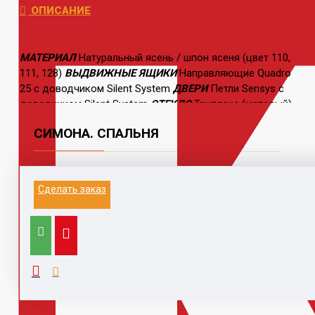
ОПИСАНИЕ
МАТЕРИАЛ
Натуральный ясень
/ шпон ясеня (цвет 110,
111, 128)
ВЫДВИЖНЫЕ ЯЩИКИ
Направляющие Quadro
25 c доводчиком Silent System
ДВЕРИ
Петли Sensys с
доводчиком Silent System
СТЕКЛО
Триплекс (матовый)
СИМОНА. СПАЛЬНЯ
Информация на данном сайте не является
Сделать заказ
публичной офертой.
Выезд к заказчику для замера и расчета, с
компьютером, каталогами,
образцами, принтером - 1500 руб (при заключении
договора бесплатно)