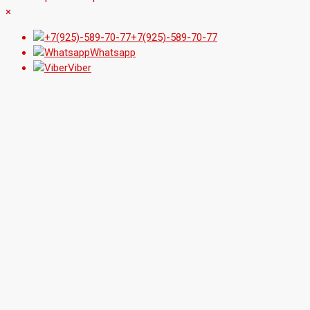
×
+7(925)-589-70-77
Whatsapp
Viber