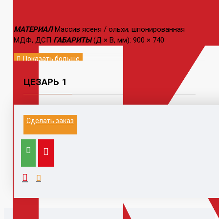
МАТЕРИАЛ
Массив ясеня / ольхи; шпонированная
МДФ, ДСП
ГАБАРИТЫ
(Д × В, мм): 900 × 740
ЦЕЗАРЬ 1
Информация на данном сайте не является
Сделать заказ
публичной офертой.
Выезд к заказчику для замера и расчета, с
компьютером, каталогами,
образцами, принтером - 1500 руб (при заключении
договора бесплатно)