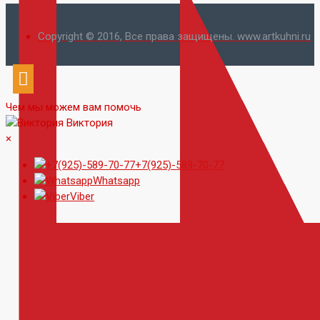
Copyright © 2016, Все права защищены. www.artkuhni.ru
Чем мы можем вам помочь
Виктория
×
+7(925)-589-70-77
Whatsapp
Viber