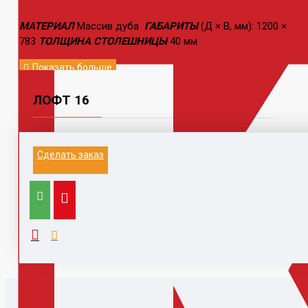
МАТЕРИАЛ
Массив дуба
ГАБАРИТЫ
(Д × В, мм): 1200 ×
783
ТОЛЩИНА СТОЛЕШНИЦЫ
40 мм
ЛОФТ 16
Информация на данном сайте не является
Сделать заказ
публичной офертой.
Выезд к заказчику для замера и расчета, с
компьютером, каталогами,
образцами, принтером - 1500 руб (при заключении
договора бесплатно)