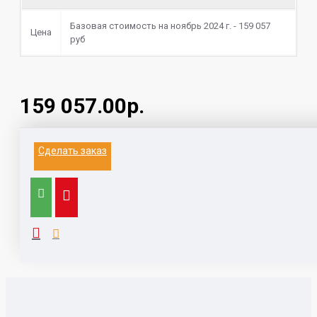
Базовая стоимость на ноябрь 2024 г. - 159 057
Цена
руб
159 057.00р.
Информация на данном сайте не является
Сделать заказ
публичной офертой.
Выезд к заказчику для замера и расчета, с
компьютером, каталогами,
образцами, принтером - 1500 руб (при заключении
договора бесплатно)