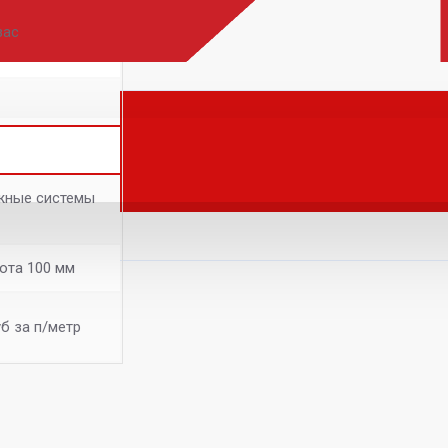
зас
ижные системы
ота 100 мм
уб за п/метр