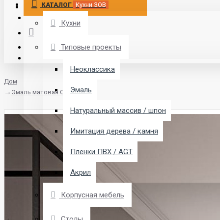
КАТАЛОГ
Кухни ЗОВ
Кухни
Типовые проекты
Неоклассика
Дом
Эмаль
Эмаль матовая Система
Натуральный массив / шпон
Имитация дерева / камня
Пленки ПВХ / AGT
Акрил
Корпусная мебель
Столы