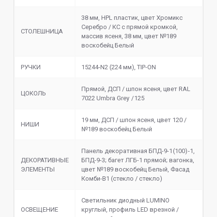
38 мм, HPL пластик, цвет Хромикс
Серебро / КС с прямой кромкой,
СТОЛЕШНИЦА
массив ясеня, 38 мм, цвет №189
воскобейц Белый
РУЧКИ
15244-N2 (224 мм), TIP-ON
Прямой, ДСП / шпон ясеня, цвет RAL
ЦОКОЛЬ
7022 Umbra Grey / 125
19 мм, ДСП / шпон ясеня, цвет 120 /
НИШИ
№189 воскобейц Белый
Панель декоративная БПД-9-1 (100) -1,
ДЕКОРАТИВНЫЕ
БПД-9-3; багет ЛГБ-1 прямой; вагонка,
ЭЛЕМЕНТЫ
цвет №189 воскобейц Белый, Фасад
Комби-В1 (стекло / стекло)
Светильник диодный LUMINO
ОСВЕЩЕНИЕ
круглый, профиль LED врезной /