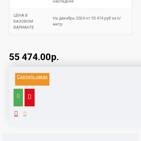
накладной
ЦЕНА В
На декабрь 2024 от 55 474 руб за п/
БАЗОВОМ
метр
ВАРИАНТЕ
55 474.00р.
Информация на данном сайте не является
Сделать заказ
публичной офертой.
Выезд к заказчику для замера и расчета, с
компьютером, каталогами,
образцами, принтером - 1500 руб (при заключении
договора бесплатно)