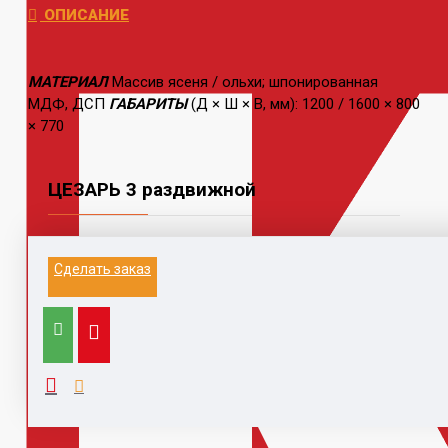
ОПИСАНИЕ
МАТЕРИАЛ
Массив ясеня / ольхи; шпонированная
МДФ, ДСП
ГАБАРИТЫ
(Д × Ш × В, мм): 1200 / 1600 × 800
× 770
ЦЕЗАРЬ 3 раздвижной
Информация на данном сайте не является
Сделать заказ
публичной офертой.
Выезд к заказчику для замера и расчета, с
компьютером, каталогами,
образцами, принтером - 1500 руб (при заключении
договора бесплатно)