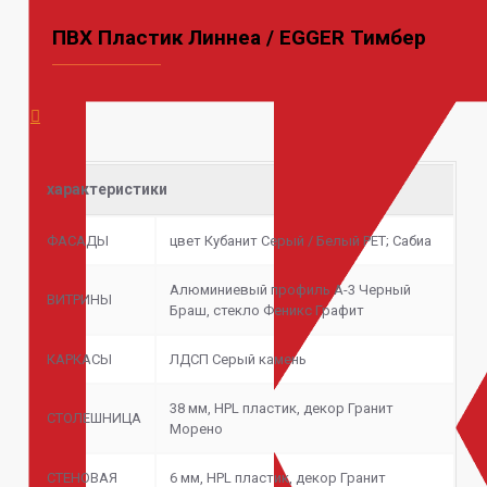
ПВХ Пластик Линнеа / EGGER Тимбер
характеристики
ФАСАДЫ
цвет Кубанит Серый / Белый PET; Сабиа
Алюминиевый профиль А-3 Черный
ВИТРИНЫ
Браш, стекло Феникс Графит
КАРКАСЫ
ЛДСП Серый камень
38 мм, HPL пластик, декор Гранит
СТОЛЕШНИЦА
Морено
СТЕНОВАЯ
6 мм, HPL пластик, декор Гранит