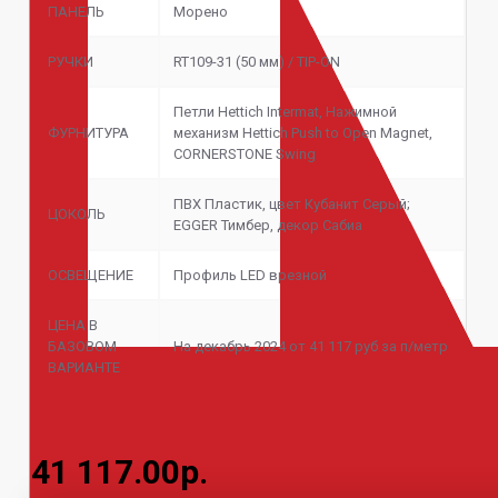
ПАНЕЛЬ
Морено
РУЧКИ
RT109-31 (50 мм) / TIP-ON
Петли Hettich Intermat, Нажимной
ФУРНИТУРА
механизм Hettich Push to Open Magnet,
CORNERSTONE Swing
ПВХ Пластик, цвет Кубанит Серый;
ЦОКОЛЬ
EGGER Тимбер, декор Сабиа
ОСВЕЩЕНИЕ
Профиль LED врезной
ЦЕНА В
БАЗОВОМ
На декабрь 2024 от 41 117 руб за п/метр
ВАРИАНТЕ
41 117.00р.