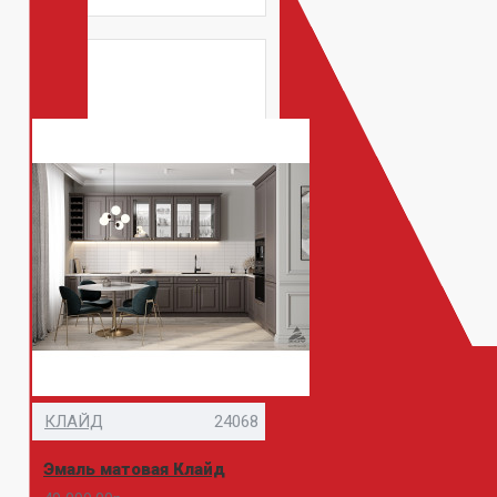
КЛАЙД
24068
Эмаль матовая Клайд