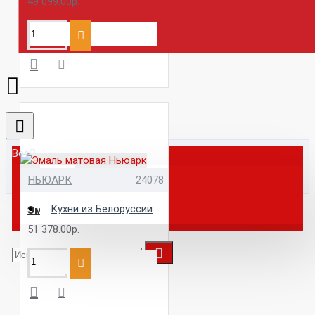
49 099.00р.
Все
Все
НЬЮАРК
24078
Кухни из Белоруссии
Эмаль матовая Ньюарк
51 378.00р.