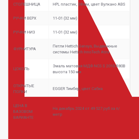
СТОЛЕШНИЦА
HPL пластик, 38 мм, цвет Вулкано ABS
РУЧКИ ВЕРХ
11-01 (32 мм)
РУЧКИ НИЗ
11-01 (32 мм)
Петли Hettich Sensys, Выдвижные
ФУРНИТУРА
системы Hettich InnoTech Atira
Эмаль матовая МДФ NCS S 2010-R80B
ЦОКОЛЬ
высота 150 мм
ОТКРЫТЫЕ
EGGER Тимбер, цвет Сабиа
ПОЛКИ
ЦЕНА В
На декабрь 2024 от 49 527 руб за п/
БАЗОВОМ
метр
ВАРИАНТЕ